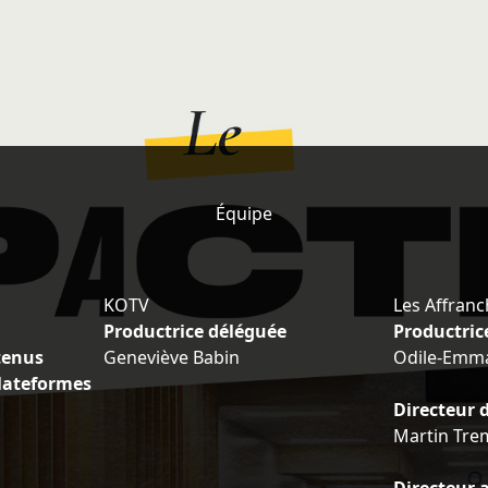
Équipe
KOTV
Les Affranc
Productrice déléguée
Productric
tenus
Geneviève Babin
Odile-Emma
lateformes
Directeur 
Martin Tre