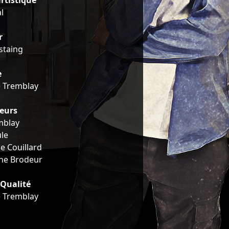
rtistique
l
r
staing
e
e Tremblay
eurs
mblay
ule
e Couillard
ne Brodeur
Qualité
e Tremblay