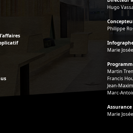
Directeur a
Hugo Vassa
Concepteu
Philippe Ro
'affaires
plicatif
Infograph
Marie José
Programm
Martin Tre
nus
Francis Ho
Jean-Maxim
Marc-Antoi
Assurance 
Marie José